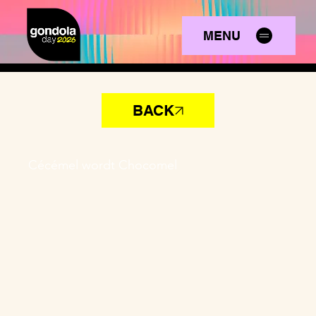
MENU
BACK
Cécémel wordt Chocomel