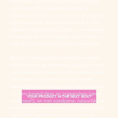
incroyable. Lily’s Kitchen propose un large
assortiment de recettes complètes et
équilibrées. En tant que première entreprise
d'aliments pour animaux au monde à avoir
obtenu la certification B Corp, nous sommes
persuadés de notre capacité à contribuer au
bien de tous au sein de notre communauté.
Bij Lily's Kitchen geloven we dat huisdieren
deel uitmaken van de familie. Daarom is het
onze missie om baasjes van huisdieren overal
ter wereld te inspireren om hun vrolijke
viervoeters voeding te geven die is gemaakt
van vers bereid vlees en orgaanvlees (geen
YOUR PRODUCT IN THE NEXT BOX?
vleesmeel!), en met voedzame, natuurlijke en
smaakvolle ingrediënten. Lily’s Kitchen biedt
een breed assortiment aan complete en