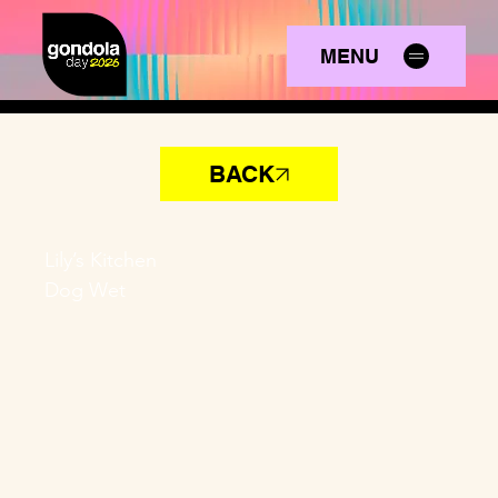
MENU
BACK
Lily’s Kitchen
Dog Wet