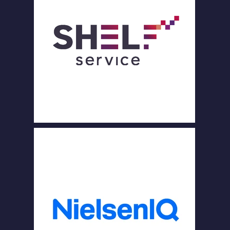
ENAI
RES